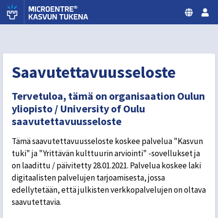
Siirry sisältöön
MicroENTRE® Kasvun tukena
Oulun Yliopisto
Saavutettavuusseloste
Tervetuloa, tämä on organisaation Oulun
yliopisto / University of Oulu
saavutettavuusseloste
Tämä saavutettavuusseloste koskee palvelua "Kasvun
tuki" ja "Yrittävän kulttuurin arviointi" -sovellukset ja
on laadittu / päivitetty 28.01.2021. Palvelua koskee laki
digitaalisten palvelujen tarjoamisesta, jossa
edellytetään, että julkisten verkkopalvelujen on oltava
saavutettavia.