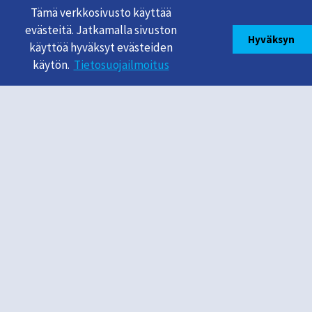
Tämä verkkosivusto käyttää
evästeitä. Jatkamalla sivuston
Hyväksyn
käyttöä hyväksyt evästeiden
käytön.
Tietosuojailmoitus
Mikroyrittäjyyskeskus
MicroENTRE®