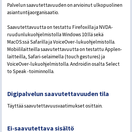
Palvelun saavutettavuuden on arvioinut ulkopuolinen
asiantuntijaorganisaatio.
Saavutettavuutta on testattu Firefoxilla ja NVDA-
ruudunlukuohjelmistolla Windows 10:llä sekä
MacOS:ssä Safarilla ja VoiceOver-lukuohjelmistolla.
Mobiililaitteilla saavutettavuutta on testattu Applen-
laitteilla, Safari-selaimella (touch gestures) ja
VoiceOver-lukuohjelmistolla. Androidin osalta Select
to Speak -toiminnolla.
Digipalvelun saavutettavuuden tila
Täyttää saavutettavuusvaatimukset osittain.
Ei-saavutettava sisältö