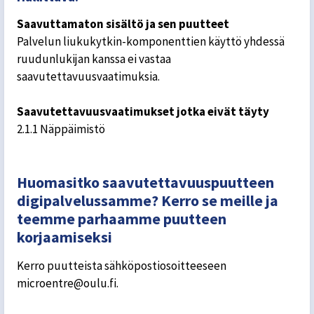
Saavuttamaton sisältö ja sen puutteet
Palvelun liukukytkin-komponenttien käyttö yhdessä
ruudunlukijan kanssa ei vastaa
saavutettavuusvaatimuksia.
Saavutettavuusvaatimukset jotka eivät täyty
2.1.1 Näppäimistö
Huomasitko saavutettavuuspuutteen
digipalvelussamme? Kerro se meille ja
teemme parhaamme puutteen
korjaamiseksi
Kerro puutteista sähköpostiosoitteeseen
microentre@oulu.fi.