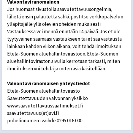
Valvontaviranomainen
Jos huomaat sivustolla saavutettavuusongelmia,
lähetä ensin palautetta sähköpostitse verkkopalvelun
ylläpitäjälle yllä olevien oheiden mukaisesti.
Vastauksessa voi mennä enintään 14 päivää. Jos et ole
tyytyväinen saamaasi vastaukseen tai et saa vastausta
lainkaan kahden viikon aikana, voit tehdä ilmoituksen
Etelä-Suomen aluehallintovirastoon. Etelä-Suomen
aluehallintoviraston sivulla kerrotaan tarkasti, miten
ilmoituksen voi tehdä ja miten asia käsitellään.
Valvontaviranomaisen yhteystiedot
Etelä-Suomen aluehallintovirasto
Saavutettavuuden valvonnan yksikkö
www.saavutettavuusvaatimukset.fi
saavutettavuus(at)avi.fi
puhelinnumero vaihde 0295 016 000