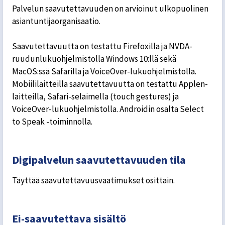
Palvelun saavutettavuuden on arvioinut ulkopuolinen
asiantuntijaorganisaatio.
Saavutettavuutta on testattu Firefoxilla ja NVDA-
ruudunlukuohjelmistolla Windows 10:llä sekä
MacOS:ssä Safarilla ja VoiceOver-lukuohjelmistolla.
Mobiililaitteilla saavutettavuutta on testattu Applen-
laitteilla, Safari-selaimella (touch gestures) ja
VoiceOver-lukuohjelmistolla. Androidin osalta Select
to Speak -toiminnolla.
Digipalvelun saavutettavuuden tila
Täyttää saavutettavuusvaatimukset osittain.
Ei-saavutettava sisältö