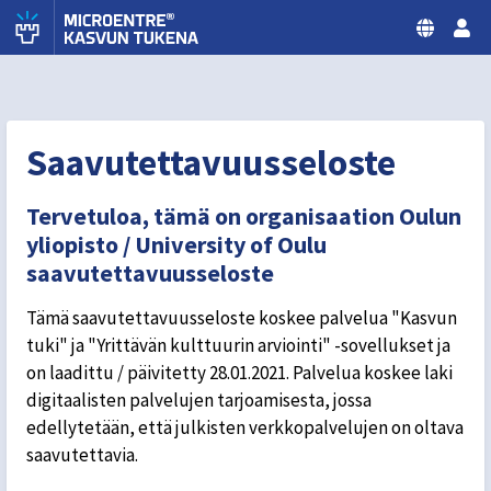
Siirry sisältöön
MicroENTRE® Kasvun tukena
Oulun Yliopisto
Saavutettavuusseloste
Tervetuloa, tämä on organisaation Oulun
yliopisto / University of Oulu
saavutettavuusseloste
Tämä saavutettavuusseloste koskee palvelua "Kasvun
tuki" ja "Yrittävän kulttuurin arviointi" -sovellukset ja
on laadittu / päivitetty 28.01.2021. Palvelua koskee laki
digitaalisten palvelujen tarjoamisesta, jossa
edellytetään, että julkisten verkkopalvelujen on oltava
saavutettavia.