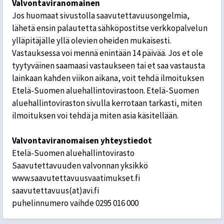
Valvontaviranomainen
Jos huomaat sivustolla saavutettavuusongelmia,
lähetä ensin palautetta sähköpostitse verkkopalvelun
ylläpitäjälle yllä olevien oheiden mukaisesti.
Vastauksessa voi mennä enintään 14 päivää. Jos et ole
tyytyväinen saamaasi vastaukseen tai et saa vastausta
lainkaan kahden viikon aikana, voit tehdä ilmoituksen
Etelä-Suomen aluehallintovirastoon. Etelä-Suomen
aluehallintoviraston sivulla kerrotaan tarkasti, miten
ilmoituksen voi tehdä ja miten asia käsitellään.
Valvontaviranomaisen yhteystiedot
Etelä-Suomen aluehallintovirasto
Saavutettavuuden valvonnan yksikkö
www.saavutettavuusvaatimukset.fi
saavutettavuus(at)avi.fi
puhelinnumero vaihde 0295 016 000