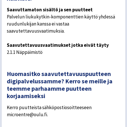
Saavuttamaton sisältö ja sen puutteet
Palvelun liukukytkin-komponenttien käyttö yhdessä
ruudunlukijan kanssa ei vastaa
saavutettavuusvaatimuksia.
Saavutettavuusvaatimukset jotka eivät täyty
2.1.1 Näppäimistö
Huomasitko saavutettavuuspuutteen
digipalvelussamme? Kerro se meille ja
teemme parhaamme puutteen
korjaamiseksi
Kerro puutteista sähköpostiosoitteeseen
microentre@oulu.fi.