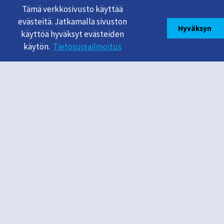
Tämä verkkosivusto käyttää
evästeitä. Jatkamalla sivuston
Hyväksyn
käyttöä hyväksyt evästeiden
käytön.
Tietosuojailmoitus
Mikroyrittäjyyskeskus
MicroENTRE®